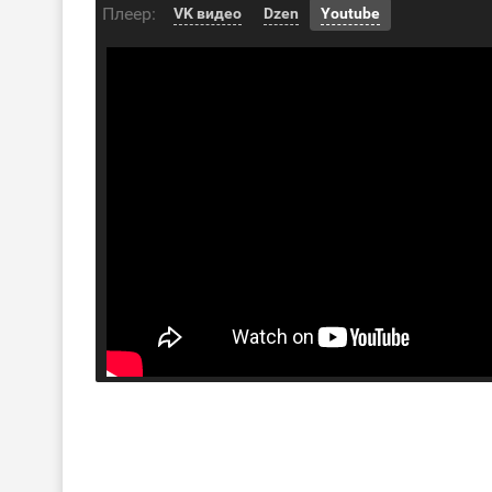
Плеер:
VK видео
Dzen
Youtube