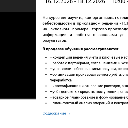
16.12.2026 - 18.12.2026
10:00 
На курсе вы изучите, как организовать
пла
себестоимости
в прикладном решении «1С:
на сквозном примере торгово-производс
информации и работы с заказами до 
результатов.
В процессе обучения рассматриваются:
—
концепция ведения учёта и ключевые нас
—
работа с партнёрами, соглашениями и хоз
—
управление обеспечением: закупки, резер
—
организация производственного учёта: сп
переработка;
—
классификация и отнесение расходов, ана
—
учёт денежных средств: поступления, сп
—
товарное планирование и формирование б
—
план-фактный анализ операций и контро
Содержание →