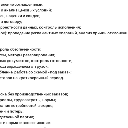
равление соглашениями;
 и анализ ценовых условий;
н, наценки и скидки;
и договору;
орректности данных, контроль исполнения;
ое): проведение регламентных операций, анализ причин отклонени
троль обеспеченности;
усы, методы резервирования;
ых документов, контроль готовности;
подтверждением отгрузок;
ление, работа со схемой «под заказ»;
ставок на краткосрочный период.
ска без производственных заказов;
ериалы, трудозатраты, нормы;
ание потребностей в сырье;
ий и потерь;
дственной партии;
е и нормативное списание;