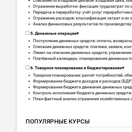
Списание по кладовой цеховой: кладовая цеха, об
Отражение выработки: фиксация трудозатрат по 
Передача в переработку: учёт услуг переработчика
Отражение расходов: классификация затрат и их о
Анализ финансовых результатов по производству:
5. Денежные операции
▾
Поступление денежных средств: оплаты, возвраты
Списание денежных средств: платежи, заявки, кон
Лимит на списание денежных средств: управление
Платёжный календарь: планирование денежных по
6. Товарное планирование и бюджетирование
▾
Товарное планирование: расчёт потребностей, обе
Формирование бюджета доходов и расходов (БДР)
Формирование бюджета движения денежных средс
Контроль исполнения бюджета денежных средств: 
План-фактный анализ отражения хозяйственных о
ПОПУЛЯРНЫЕ КУРСЫ