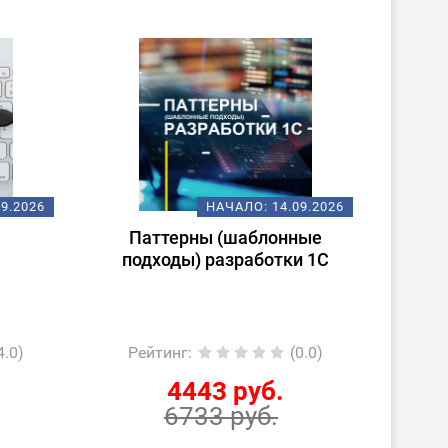
09.2026
НАЧАЛО:
14.09.2026
Паттерны (шаблонные
По
подходы) разработки 1С
1С:С
«1С:
4.0)
Рейтинг
:
(0.0)
Ре
4443 руб.
6733 руб.