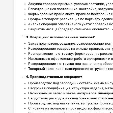
Закупка товаров: приёмка, условия поставки, уп
Регистрация цен поставщика: настройка, загрузка
Формирование прайс-листа: правила построения це
Продажа товаров: реализация по партнёру, сделке 
Анализ операций оперативного учёта: проверка к
Закрытие месяца (предварительное и окончательн
3. Операции с использованием заказов
▾
Заказ покупателя: создание, резервирование, кон
Резервирование товаров на складе: правила, стат
Распоряжение на отгрузку: формирование расходн
Накладные к оформлению: работа с очередями и 
Резервирование и отгрузка под назначение: обособ
Товарный календарь: планирование отгрузок и по
4. Производственные операции
▾
Производство под свободный остаток: схема выпу
Ресурсная спецификация: структура изделия, мат
Неснижаемый запас и заказ материалов: планиров
Ввод статей расходов и склад брака: учёт отклонен
Производство под назначение: выпуск по произво
Списание материалов в производство: фактическо