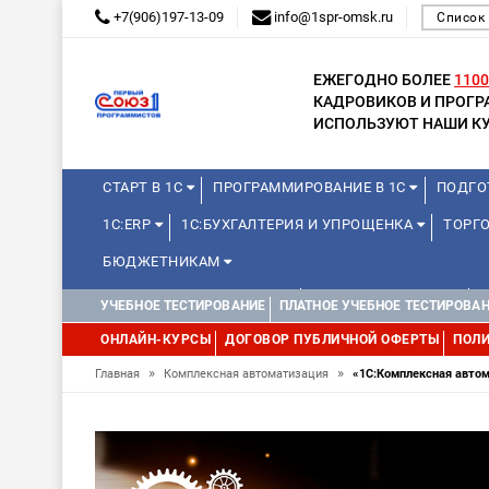
+7(906)197-13-09
info@1spr-omsk.ru
Список
ЕЖЕГОДНО БОЛЕЕ
1100
КАДРОВИКОВ И ПРОГ
ИСПОЛЬЗУЮТ НАШИ КУ
СТАРТ В 1С
ПРОГРАММИРОВАНИЕ В 1С
ПОДГО
1С:ERP
1С:БУХГАЛТЕРИЯ И УПРОЩЕНКА
ТОРГО
БЮДЖЕТНИКАМ
КУРСЫ ДЛЯ ШКОЛЬНИКОВ
ДЛЯ ШКОЛЬНИКОВ
УЧЕБНОЕ ТЕСТИРОВАНИЕ
ПЛАТНОЕ УЧЕБНОЕ ТЕСТИРОВА
ОНЛАЙН-КУРСЫ
ДОГОВОР ПУБЛИЧНОЙ ОФЕРТЫ
ПОЛИ
»
»
Главная
Комплексная автоматизация
«1С:Комплексная автом