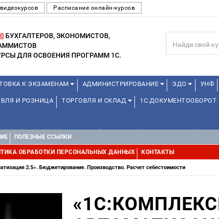
 видеокурсов
Расписание онлайн-курсов
0
БУХГАЛТЕРОВ, ЭКОНОМИСТОВ,
РАММИСТОВ
РСЫ ДЛЯ ОСВОЕНИЯ ПРОГРАММ 1С.
ТОВКА К ЭКЗАМЕНАМ
АДМИНИСТРИРОВАНИЕ
ЭДО
УНФ
ВЛЯ И РОЗНИЦА
ТОРГОВЛЯ И СКЛАД
1С:ДОКУМЕНТООБОРОТ
1С:УПРАВЛЕНИЕ ХОЛДИНГОМ
ДРУГИЕ
1С:МЕДИЦИНА
WEB, 
НИЕ
ПОЛЕЗНЫЕ ССЫЛКИ
ТИКА ОБРАБОТКИ ПЕРСОНАЛЬНЫХ ДАННЫХ
КОНТАКТЫ
атизация 2.5». Бюджетирование. Производство. Расчет себестоимости
«1С:КОМПЛЕК