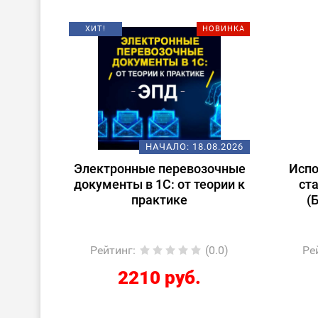
ХИТ!
НОВИНКА
08.2026
НАЧАЛО:
18.08.2026
ену
Электронные перевозочные
Испо
ьтант
документы в 1С: от теории к
ст
практике
(
 учет
5.0)
Рейтинг
:
(0.0)
Ре
2210 руб.