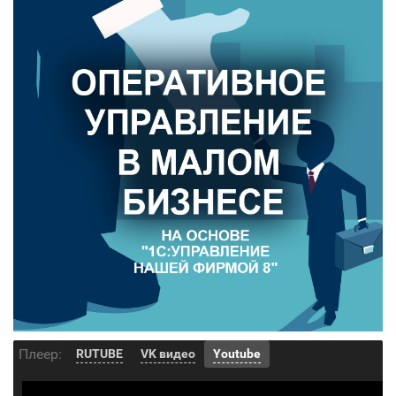
Плеер:
RUTUBE
VK видео
Youtube